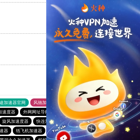
支持
[0]
反对
[0]
支持
[0]
反对
[0]
途加速器官网
风驰加速器
旋风加速器
加速度器
外网网址导航
软件中心
雷霆加速
狂飙加速器
旋风加速度器
快连加速器app
速器
纸飞机加速器
outline
极光加速器
v蚂蚁加速器
黑洞永久加速器
蚂蚁加速npv下载官网ios
旋风加速度器