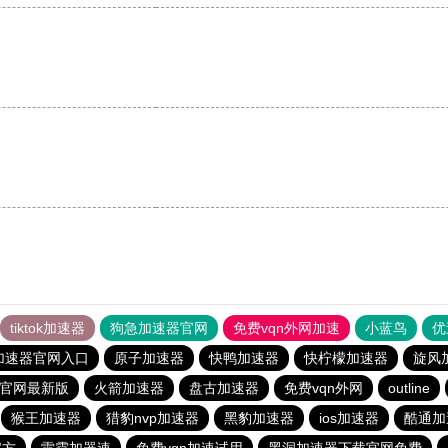
。
tiktok加速器
狗急加速器官网
免费vqn外网加速
小蓝鸟
优
加速器官网入口
原子加速器
快鸭加速器
快柠檬加速器
旋风
载官网最新版
火箭加速器
盘古加速器
免费vqn外网
outline
猴王加速器
猎豹nvp加速器
黑豹加速器
ios加速器
酷通加
官方
雷霆加器速
免费vqn加速试用
黑洞加速器下载官网免费