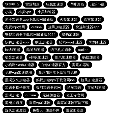
软件中心
雷霆加速
狂飙加速器
哔咔漫画
瑞乐小说
小美
小美vpn
小美加速器
原子加速器app下载官网最新版
火箭加速器
盘古加速器
免费vqn外网
outline
旋风加速度器
快连加速器app
安易加速器下载官网最新版2024
猎豹加速器
快鸭加速器app
猴王加速器
猎豹nvp加速器
黑豹加速器
ios加速器
酷通加速器
纸飞机加速器
outline
极光加速器
v蚂蚁加速器
旋风加速度器
蚂蚁加速器
小猫咪ciash加速器
白鲸加速器官方
雷霆加器速
免费vqn加速试用
黑洞加速器下载官网免费
黑洞永久加速器
蚂蚁加速npv下载官网ios
旋风加速度器
加速器梯子推荐
银河加速器官网
黑洞加速
蓝鲸加速器
黑洞加速
outline
元链加速器
老王vp官网
海鸥加速度
雷霆vp加速器
雷霆加速器官网下载
旋风加速度器
免费vqn加速外网
雷霆加器速