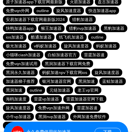
原子加速器app下载官网最新版
火箭加速器
盘古加速器
免费vqn外网
outline
旋风加速度器
快连加速器app
安易加速器下载官网最新版2024
猎豹加速器
快鸭加速器app
猴王加速器
猎豹nvp加速器
黑豹加速器
ios加速器
酷通加速器
纸飞机加速器
outline
极光加速器
v蚂蚁加速器
旋风加速度器
蚂蚁加速器
小猫咪ciash加速器
白鲸加速器官方
雷霆加器速
免费vqn加速试用
黑洞加速器下载官网免费
黑洞永久加速器
蚂蚁加速npv下载官网ios
旋风加速度器
加速器梯子推荐
银河加速器官网
黑洞加速
蓝鲸加速器
黑洞加速
outline
元链加速器
老王vp官网
海鸥加速度
雷霆vp加速器
雷霆加速器官网下载
旋风加速度器
免费vqn加速外网
雷霆加器速
小牛vp加速器
黑洞nvp加速器
外网加速免费软件
outline
快橙加速器
永久免费使用的加速器
下载