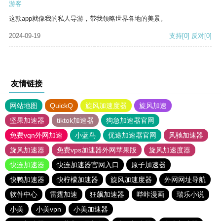
游客
这款app就像我的私人导游，带我领略世界各地的美景。
2024-09-19
支持
[0]
反对
[0]
友情链接
网站地图
QuickQ
旋风加速度器
旋风加速
坚果加速器
tiktok加速器
狗急加速器官网
免费vqn外网加速
小蓝鸟
优途加速器官网
风驰加速器
旋风加速器
免费vps加速器外网苹果版
旋风加速度器
快连加速器
快连加速器官网入口
原子加速器
快鸭加速器
快柠檬加速器
旋风加速度器
外网网址导航
软件中心
雷霆加速
狂飙加速器
哔咔漫画
瑞乐小说
小美
小美vpn
小美加速器